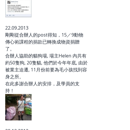
22.09.2013
剛剛從合辦人的post得知，15／9動物
傳心術課程的捐款已轉換成物資捐贈
了。
合辦人協助的貓狗場, 場主Helen 內共有
約50隻狗, 20隻貓, 他們於今年年底, 由於
被業主迫遷, 11月份前要為毛小孩找到容
身之所。
在此多謝合辦人的安排，及學員的支
持！