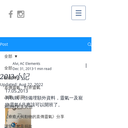
Post
全部
Alvi, AC Elements
全部
Dec 31, 2013
1 min read
2013小記
動物傳心
Updated:
Aug 22, 2022
直傳靈氣、臼井靈氣
17.05.2013
占星、塔羅
再執執，預備埋額外資料，靈氣一及寵
物靈氣6月應該可以開班了。
和諧粉彩及其他
《療癒人與動物的直傳靈氣》分享
課堂花絮及捐款