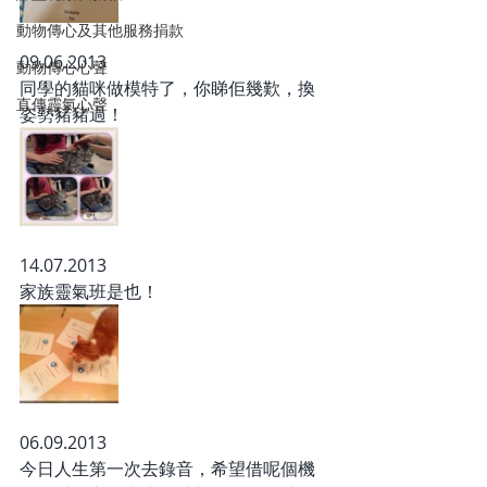
動物傳心及其他服務捐款
09.06.2013
動物傳心心聲
同學的貓咪做模特了，你睇佢幾歎，換
直傳靈氣心聲
姿勢豬豬過！
14.07.2013
家族靈氣班是也！
06.09.2013
今日人生第一次去錄音，希望借呢個機