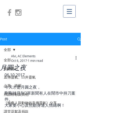
Post
全部
Alvi, AC Elements
全部
Oct 6, 2017
1 min read
月圓之夜
動物傳心
06.10.2017
直傳靈氣、臼井靈氣
占星、塔羅
今天才是月圓之夜，
剛剛就見到2單新聞有人在鬧市中持刀案
和諧粉彩及其他
件。
《療癒人與動物的直傳靈氣》分享
大家要小心及照顧身邊人情緒啊！
課堂花絮及捐款