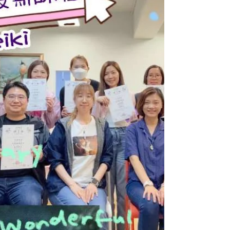
都會心微笑覺得正正都是自己所需。當我們談
到離世動物的時候，大家也感觸良多。 有同
學快到生日了，我準備了蛋糕與小禮物，感謝
她之前對喵星球之家的幫助🩷課堂捐款$1860
元正喵星球之家！🎁謝謝大家給...