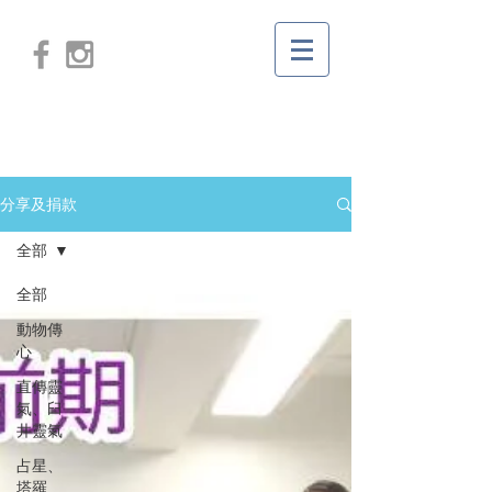
分享及捐款
全部
全部
動物傳
心
直傳靈
氣、臼
井靈氣
占星、
塔羅