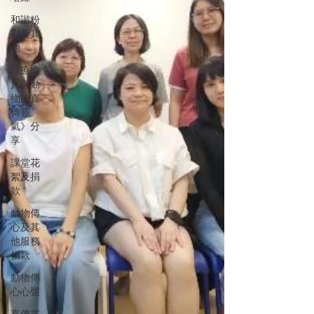
和諧粉
彩及其
他
《療癒
人與動
物的直
傳靈
氣》分
享
課堂花
絮及捐
款
動物傳
心及其
他服務
捐款
動物傳
心心聲
直傳靈