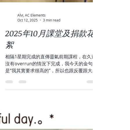
Alvi, AC Elements
Oct 12, 2025
3 min read
2025年10月課堂及捐款花
絮
相隔1星期完成的直傳靈氣前期課程，在久違
沒有overrun的情況下完成，我今天的金句
是“我其實要求很高的”，所以也跟反覆跟大家
溫習與強調重點。 第一天課堂同學抱怨課本
裡“的”字實在太多，我想以後課堂裡我都會想
起你🤣而第二天課堂裡有同學說睡前練習讓她
秒睡，有同學明顯感到身體暖和了，也有同學
嘗試處理她的手腕與筋膜問題而感到輕微改
善，也有靈氣療法師的同學說直傳靈氣真的很