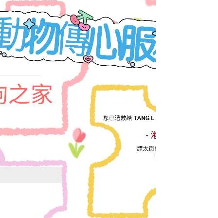
Alvi, AC Elements
May 11, 2025
3 min read
2025年5月課堂活動花絮
很久沒有安排過純週末的前期課程，而且連續
2天上課，這樣對同學來說可能是最好的！ 有
同學因為好奇，有同學因為家中動物，有同學
因為家人的健康，也有同學因為我為她的動物
進行過直傳靈氣的療法而來上課。無論因為甚
麼原因，都希望你們可以善用這兩天所學🙏...