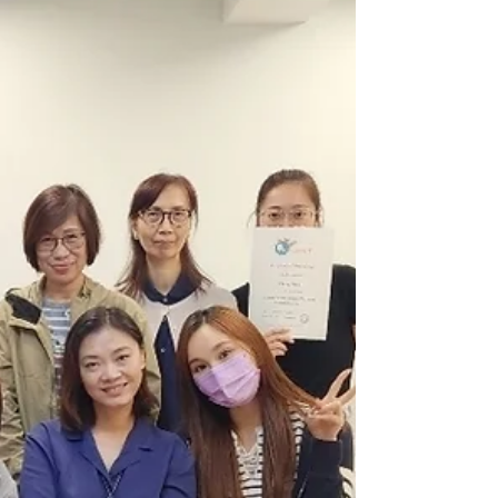
值得學習，這些全都讓我非常高興。所以我一
直強調這套療法非常簡易實用！🥰 謝謝你們
喜歡直傳靈氣，下星期後期課程見🩷 課程捐
款$2180元正予喵星球之家，歡迎大家聯絡安
排11月課程，謝謝🙏 www.acelements.com
🐆🦌 #自然療法 #手療 #直傳靈氣 #靈氣 #貓
#狗 #動物愛護 #前期 #後期
#animalscommunication #jikidenreiki
#reiki #貓奴 #japan #okuden #shoden #療
癒人和動物的直傳靈氣 #naturalhealing
#homeremedy 今次擺烏龍不小心超額收了
生，讓大家在小小