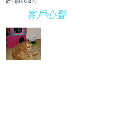
歡迎聯絡及查詢!
客戶心聲
Nico
人
總是在迷惘困惑痛苦時，祈求外力扶自己
一把。
今日有緣以塔羅牌一問，好像真的解救了
我心中百樣疑團。心中連日來多個問號，
多番執迷亦有了答案及指引。。。釋懷了
不小！
#感謝老師