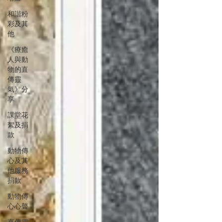
和諧粉
彩及其
他
《療癒
人與動
物的直
傳靈
氣》分
享
課堂花
絮及捐
款
動物傳
心及其
他服務
捐款
動物傳
心心聲
直傳靈