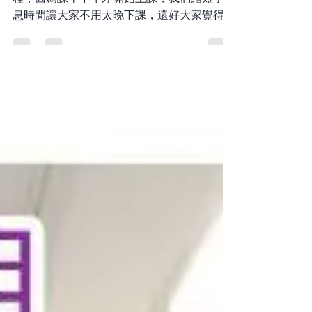
2025年11月課程花絮
今天迎來了2025年最後一個動物傳心中級課
程，因為課堂下午才開始上課，我們縮短了休
息時間讓大家不用太晚下課，還好大家覺得節
奏不俗，而且某些感應的環節上，更是令我喜
出望外，超出預期👏🏻👏🏻👏🏻 課堂捐款
$2080元正喵星球之家！黑B作為代表謝謝大
家🩷 11月29日將會安排動物傳心高級課程，
這個課程一年通常只會安排2次，將會是充滿
未知與趣味的一天！🌿🌿
www.acelements.com 🐆🦌 #動物傳心 #動
物溝通 #課程 #直傳靈氣 #靈氣 #貓 #狗
#jikidenreiki #reiki #感恩
#animalscommunication 今天的動物傳心初
級課程是近期最有效率的一班，因此課後我陸
續收到同學聯絡提出他們的疑問🤣所以我才常
說課堂沒有問題才是最大的問題，感謝大家聯
絡我釐清心中疑問。🙏今天有一位多年沒見的