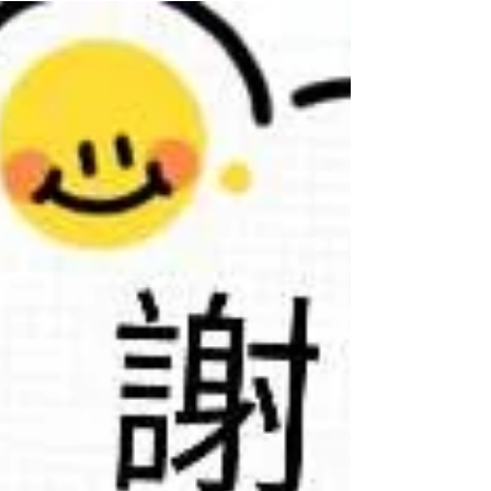
習有時也講機緣，有同學海外短暫回港能配合
上課，有同學因病缺席，希望大家也保重，下
次能在課堂上見。 今天我分享了很多保健手
位，無論如何我都希望大家會實踐所學以幫助
自己、身邊人與動物。 課程捐款$3680元正
予喵星球之家，謝謝同學送我聖誕禮物及賀
卡。💫 下個前期課程尚有最後一名額，如有
意上課，敬請聯絡。🙏
www.acelements.com 🦌🐆 #自然療法 手療
#直傳靈氣 #靈氣 後期課程 okuden
#animalscommunication #jikidenreiki reiki
療癒人和動物的直傳靈氣 naturalhealing
acelements homeremedy❤️ 12月13日•宜學
習😂，所以完成了塔羅牌高級課程。 大家都
說為甚麼高級課程這樣燒腦，無法啦！畢竟我
筆記量多，內容也充實😊 目前因為尚有數名
同學在等待開課