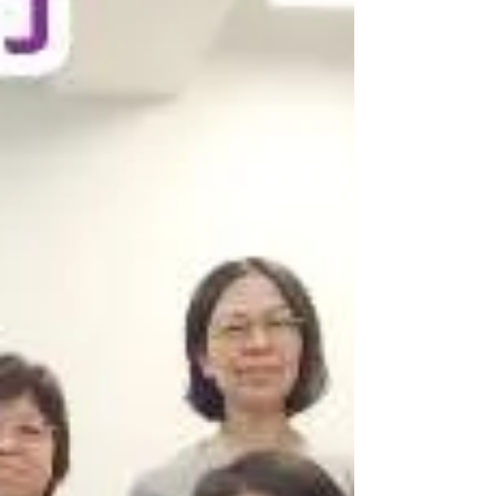
舊生來上課，真是太好了🩷請大家努力，更進
一步。 連同一位早前未能上課的同學學費，
課堂捐款$3380元正喵星球之家！下次動物傳
心初級課程將安排在12月28日開課，歡迎聯
絡查詢！謝謝🌟 www.ac