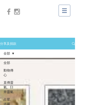
分享及捐款
全部
全部
動物傳
心
直傳靈
氣、臼
井靈氣
占星、
塔羅