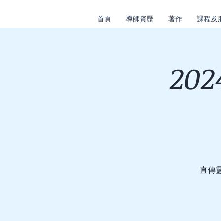
首頁
導師資歷
著作
課程及
20
直傳靈氣