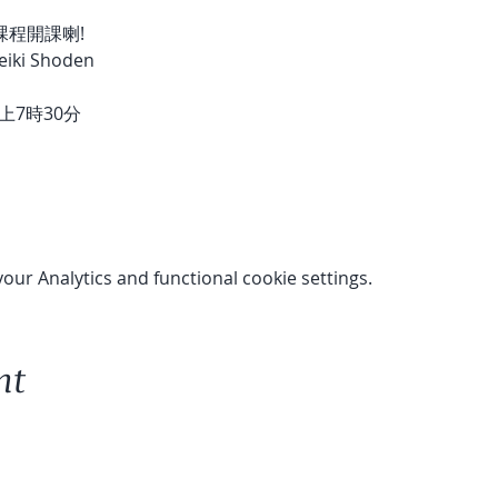
課程開課喇!
ki Shoden
上7時30分
 
ur Analytics and functional cookie settings.
nt