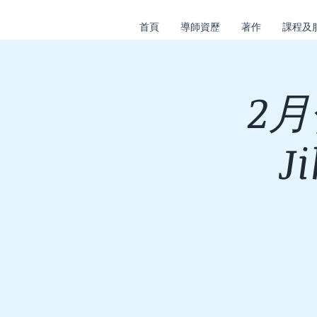
首頁
導師資歷
著作
課程及
2
J