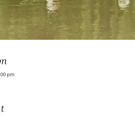
on
8:00 pm
t