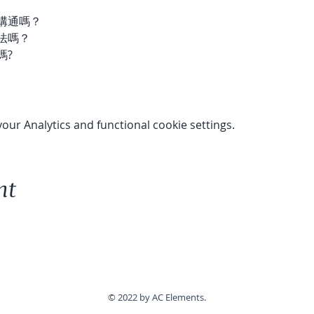
溝通嗎？
法嗎？
嗎?
ur Analytics and functional cookie settings.
nt
© 2022 by AC Elements.