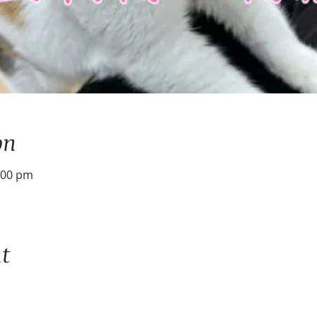
on
:00 pm
t