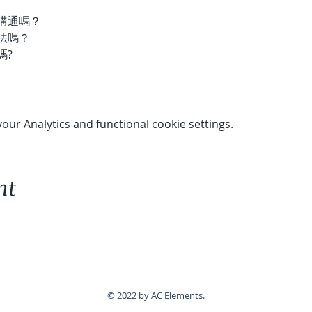
溝通嗎？
法嗎？
嗎?
ur Analytics and functional cookie settings.
nt
© 2022 by AC Elements.