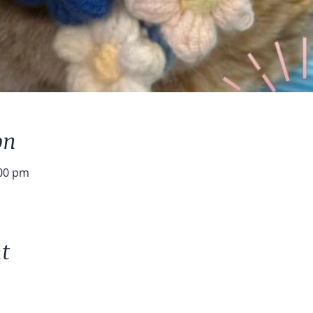
on
:00 pm
t