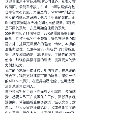
到能量訊息全方位地整理我們身心、意識及靈
魂層面。最簡單來說，Sekhem可以理解為包
含宇宙萬有的氣，力量之意。Seichim則是古
埃及的療癒智慧系統，包含了生命的光能。而
Reiki靈氣則是在天地之間的自然能量。3種既
是不同的系統，亦是可融合使用的系統。
SSR共包括了11個符號，SSR是屬於高振頻的
能量，從打開你的中央管道，讓你整理身心問
題以外，提昇更深層次的意識、情緒、本源的
連接與處理。也說學習SSR能提昇你的靈感直
覺、感受和諧的愛、清理阻礙、了解你的內在
使命、加強你與指導靈的連接、提高更大的活
力與創造力。
我們的心就像一條連接天地的管道，在系統的
整合下，我們更能連接宇宙的能量，感受一切
的All Love源頭。在提昇自己之餘，也可透過
這套系統幫助別人。
書中指出對於目前正在面對人生課題、各項轉
變，感覺自己正在被困住在工作、關係及各種
課題內。希望能感受更多歡樂，減少悲傷，對
自己、他人及寵物提供協助。又或是希望了解
內在需要，轉化內在，提高個人與All Love及