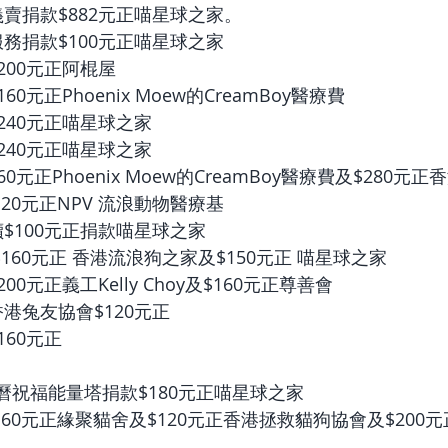
新年義賣捐款$882元正喵星球之家。
羅牌服務捐款$100元正喵星球之家
款$200元正阿棍屋
$160元正Phoenix Moew的CreamBoy醫療費
款$240元正喵星球之家
款$240元正喵星球之家
160元正Phoenix Moew的CreamBoy醫療費及$280元
款$120元正NPV 流浪動物醫療基
解讀$100元正捐款喵星球之家
捐款$160元正 香港流浪狗之家及$150元正 喵星球之家
$200元正義工Kelly Choy及$160元正尊善會
款香港兔友協會$120元正
$160元正
製星曆祝福能量塔捐款$180元正喵星球之家
款$160元正緣聚貓舍及$120元正香港拯救貓狗協會及$200元正