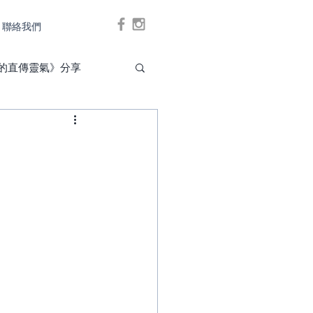
聯絡我們
Log In
的直傳靈氣》分享