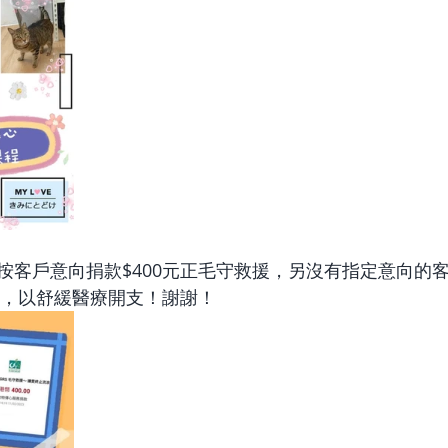
按客戶意向捐款$400元正毛守救援，另沒有指定意向的
之家，以舒緩醫療開支！謝謝！