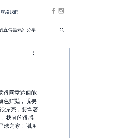
聯絡我們
Log In
的直傳靈氣》分享
還很同意這個能
顏色鮮豔，說要
很漂亮，要拿著
你！我真的很感
貓星球之家！謝謝