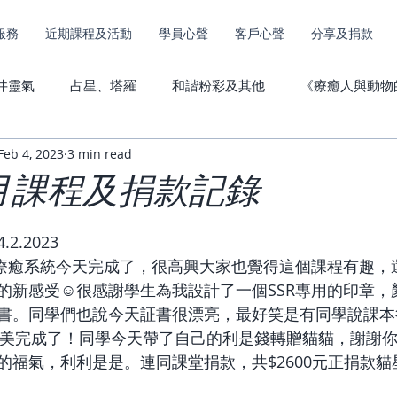
服務
近期課程及活動
學員心聲
客戶心聲
分享及捐款
井靈氣
占星、塔羅
和諧粉彩及其他
《療癒人與動物
Feb 4, 2023
3 min read
其他服務捐款
動物傳心心聲
直傳靈氣心聲
2月課程及捐款記錄
2.2023
及療癒系統今天完成了，很高興大家也覺得這個課程有趣，
的新感受☺️很感謝學生為我設計了一個SSR專用的印章，
書。同學們也說今天証書很漂亮，最好笑是有同學說課本
完美完成了！同學今天帶了自己的利是錢轉贈貓貓，謝謝
的福氣，利利是是。連同課堂捐款，共$2600元正捐款