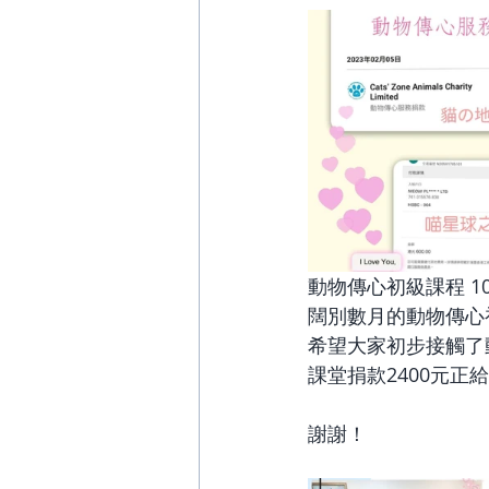
動物傳心初級課程 10.2
闊別數月的動物傳心
希望大家初步接觸了
課堂捐款2400元正
謝謝！