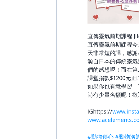
直傳靈氣前期課程 Jikiden
直傳靈氣前期課程今
天非常短的課，感謝
源自日本的傳統靈氣
們的感想呢！而在第
課堂捐款$1200
如果你也有意學習，
尚有少量名額呢！歡
IGhttps://
www.insta
www.acelements.c
#動物傳心
#動物溝