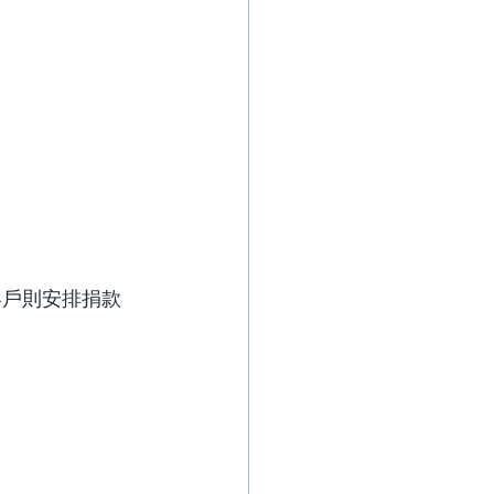
客戶則安排捐款