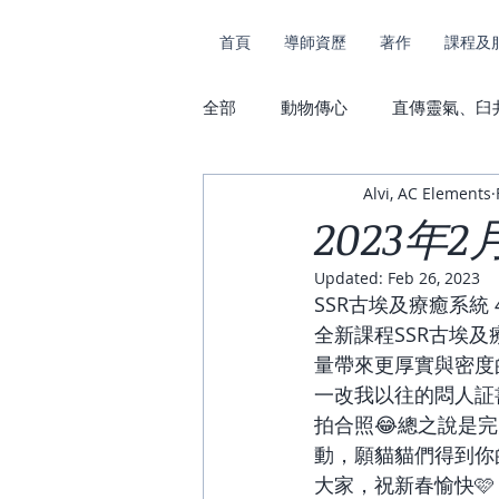
首頁
導師資歷
著作
課程及
全部
動物傳心
直傳靈氣、臼
Alvi, AC Elements
課堂花絮及捐款
動物傳心及
2023年
Updated:
Feb 26, 2023
SSR古埃及療癒系統 4.
全新課程SSR古埃
量帶來更厚實與密度
一改我以往的悶人証
拍合照😂總之說是
動，願貓貓們得到你
大家，祝新春愉快🩷