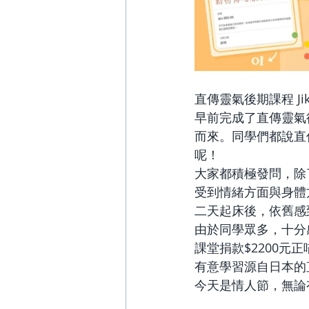
直傳靈氣後期課程 Jikide
早前完成了直傳靈氣
而來。同學們都說直
呢！
大家都積極發問，除
受到情緒方面與身體
二天起床後，依舊感到身
由於同學眾多，十分
課堂捐款$2200元
有意學習源自日本的
今天是情人節，無論