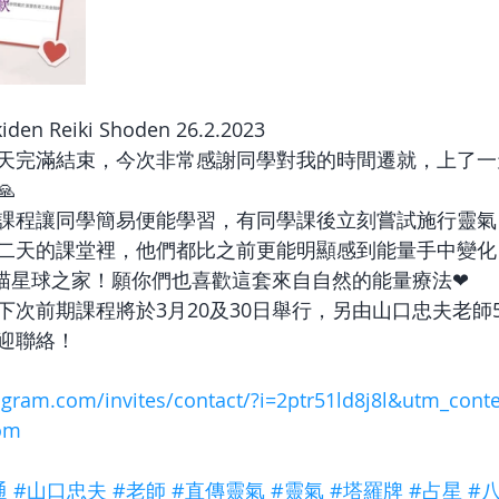
 Reiki Shoden 26.2.2023
天完滿結束，今次非常感謝同學對我的時間遷就，上了一

課程讓同學簡易便能學習，有同學課後立刻嘗試施行靈氣
二天的課堂裡，他們都比之前更能明顯感到能量手中變化
元正喵星球之家！願你們也喜歡這套來自自然的能量療法❤
下次前期課程將於3月20及30日舉行，另由山口忠夫老師
迎聯絡！
gram.com/invites/contact/?i=2ptr51ld8j8l&utm_cont
om
通
#山口忠夫
#老師
#直傳靈氣
#靈氣
#塔羅牌
#占星
#