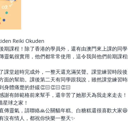
n Reiki Okuden 
後期課程！除了香港的學員外，還有由澳門來上課的同學
傳靈氣很實用，他們都常常使用，這令我與他們前期課程
了課堂超時完成外，一整天還充滿笑聲。課堂練習時段後
方面的幫助。課後第二天有同學跟我說，雖然課堂練習時
體痛楚的舒緩👏🏻👏🏻👏🏻
感謝有師範格前來幫手，還辛苦了她那天為我走來走去！
正喵星球之家！
直傳靈氣，請聯絡🙏公關貓年糕、白糖糕還很喜歡大家😆
有沒有情人，都祝你快樂一整天✨️