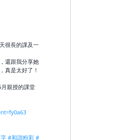
天很長的課及一
，還跟我分享她
，真是太好了！
5月親授的課堂
ent=fy0a63
八字
#和諧粉彩
#