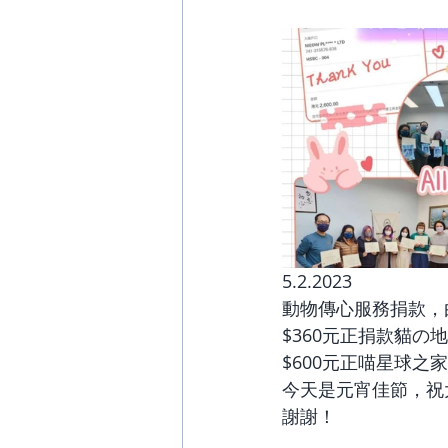
5.2.2023
動物傳心服務捐款，
$360元正捐款貓の
$600元正喵星球之家
今天是元宵佳節，祝
謝謝！