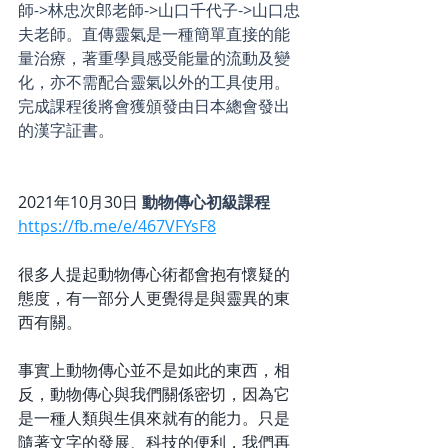
師->林忠次郎老師->山口千代子->山口忠
夫老師。直傳靈氣是一種簡單直接的能
量治療，著重學員感受能量的流動及變
化，亦不需配合靈氣以外的工具使用。
完成課程後將會獲頒發由日本總會發出
的漢字証書。
2021年10月30日 
動物傳心初級課程
https://fb.me/e/467VFYsF8
很多人提起動物傳心術都會抱有懷疑的
態度，有一部分人更覺得是與靈異的東
西有關。   
事實上動物傳心並不是如此的東西，相
反，動物傳心與我們關係密切，因為它
是一種人類與生俱來就有的能力。只是
隨著文字的發展、科技的便利，我們再