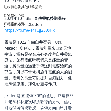
10月課程時間如下：
動物傳心及其他服務捐款
動物傳心心聲
2021年10月3日  
直傳靈氣後期課程  
直傳靈氣心聲
Jikiden Reiki Okuden
https://fb.me/e/1Cg2399Px
靈氣是 1922 年由臼井甕男（Usui 
Mikao）所創立，靈氣能量來自於天地
宇宙，當時是被名為心身改善臼井靈氣
療法。施行靈氣時我們只是能量的管
道，將能量透過雙手傳送到需要治療的
部位，所以不會耗損施作靈氣的人的能
量。靈氣的能量可以提升自癒能力，促
進身體療癒、淨化心靈等作用。
Jikiden是’直接傳下來’的意思。它遵循臼
井老師和林忠次郎所教導的方式，儘可
能地保留傳統教授。承傳方面由臼井老