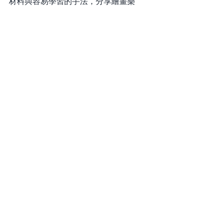
材料與容易學習的手法，分享繪畫樂
趣，讓大家重拾療癒、孩子氣的心。
歡迎大家聯絡查詢！小班教學，所有課
程包括捐款!
願大家和樂安康！
AC Elements
直傳靈氣、臼井靈氣
動物傳心