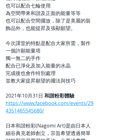
也可以配合七輪使用
為空間帶來和諧及正面的能量等等
也可以配合空間擺放，除了是美麗的裝
飾品外，也能提昇及張顯願望。
今次課堂的特點是配合大家所需，製作
一個許願能量塔
獨一無二的手作
配合已淨化及加入能量的水晶
完成後也會作特別處理
並教大家提昇願望的擺法與技巧
2021年10月31日 
和諧粉彩體驗
https://www.facebook.com/events/29
4351465545680/
日本和諧粉彩(Nagomi Art)是由日本人
細谷典克老師創立，宗旨希望透過簡單