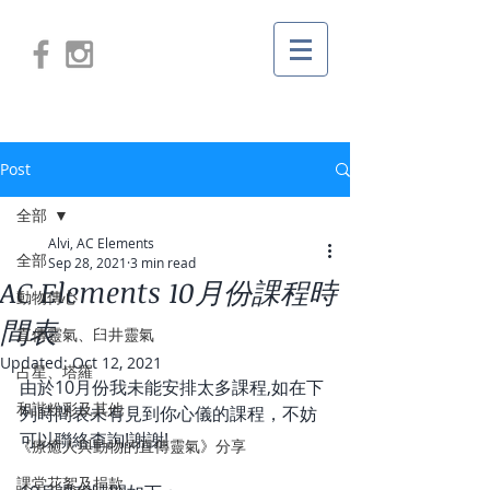
Post
全部
Alvi, AC Elements
全部
Sep 28, 2021
3 min read
AC Elements 10月份課程時
動物傳心
間表
直傳靈氣、臼井靈氣
Updated:
Oct 12, 2021
占星、塔羅
由於10月份我未能安排太多課程,如在下
和諧粉彩及其他
列時間表未有見到你心儀的課程，不妨
可以聯絡查詢!謝謝!
《療癒人與動物的直傳靈氣》分享
課堂花絮及捐款