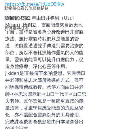
https://fb.me/e/1tUpO5iKw
動物傳心及其他服務捐款
靈氣是 1922 年由臼井甕男（Usui 
動物傳心心聲
Mikao）所創立，靈氣能量來自於天地
直傳靈氣心聲
宇宙，當時是被名為心身改善臼井靈氣
療法。施行靈氣時我們只是能量的管
道，將能量透過雙手傳送到需要治療的
部位，所以不會耗損施作靈氣的人的能
量。靈氣的能量可以提升自癒能力，促
進身體療癒、淨化心靈等作用。
Jikiden是’直接傳下來’的意思。它遵循臼
井老師和林忠次郎所教導的方式，儘可
能地保留傳統教授。承傳方面由臼井老
師->林忠次郎老師->山口千代子->山口忠
夫老師。直傳靈氣是一種簡單直接的能
量治療，著重學員感受能量的流動及變
化，亦不需配合靈氣以外的工具使用。
完成課程後將會獲頒發由日本總會發出
的漢字証書。