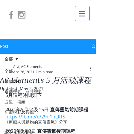
Post
全部
Alvi, AC Elements
全部
Apr 28, 2021
2 min read
AC Elements 5 月活動課程
動物傳心
Updated:
May 2, 2021
直傳靈氣、臼井靈氣
5月課程時間如下：
占星、塔羅
2021年5月14及15日 
直傳靈氣前期課程
和諧粉彩及其他
https://fb.me/e/29d1hLKtS
《療癒人與動物的直傳靈氣》分享
2020年5月2日 
直傳靈氣後期課程
課堂花絮及捐款