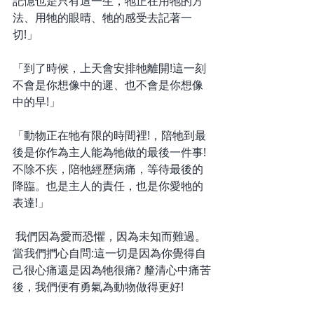
記憶也是只有這一生，牠正在用牠的方
法、用牠的眼晴、牠的感受去記著一
切!」  
「到了時候，上天會安排牠離開!這一刻
不會是你想像中的遲、也不會是你想像
中的早!」  
「動物正在牠有限的時間裡!，陪牠到最
後是你作為主人能為牠做的最後一件事!
不除不疾，陪牠經歷病痛，等待最後的
降臨。也是主人的責任，也是你愛牠的
表達!」
 我們因為愛而恐懼，因為未知而難過。
當我們捫心自問:這一切是因為你覺得自
己很心痛還是因為牠很痛? 釐清心中痛苦
後，我們便有勇氣為動物做得更好!  