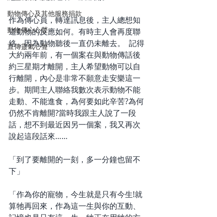
動物傳心及其他服務捐款
作為傳心員，轉達訊息後，主人總想知
動物傳心心聲
道動物的反應如何。有時主人會再度聯
絡，因為動物聽後一直仍未離去。  記得
直傳靈氣心聲
大約兩年前，有一個案在與動物傳話後
約三星期才離開，主人希望動物可以自
行離開，內心是非常不願意走安樂這一
步。期間主人聯絡我數次表示動物不能
走動、不能進食，為何要如此辛苦?為何
仍然不肯離開?當時我跟主人說了一段
話，想不到最近因另一個案，我又再次
說起這段話來……  
「到了要離開的一刻，多一分鐘也留不
下」  
「作為你的寵物，今生就是只有今生!就
算牠再回來，作為這一生與你的互動、