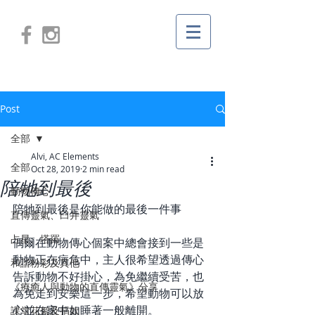
Post
全部
Alvi, AC Elements
全部
Oct 28, 2019
2 min read
陪牠到最後
動物傳心
陪牠到最後是你能做的最後一件事
直傳靈氣、臼井靈氣
占星、塔羅
偶爾在動物傳心個案中總會接到一些是
動物正在病危中，主人很希望透過傳心
和諧粉彩及其他
告訴動物不好掛心，為免繼續受苦，也
《療癒人與動物的直傳靈氣》分享
為免走到安樂這一步，希望動物可以放
心並在家中如睡著一般離開。  
課堂花絮及捐款