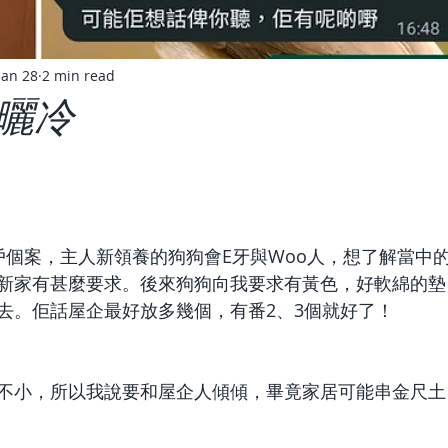
Jan 28
2 min read
曬冷
戶個案，主人新領養的狗狗會E牙與Woo人，想了解當中
新家有甚麼要求。後來狗狗向我要求有黃色，好軟綿的墊
去。佢話屋企最好放多幾個，有番2、3個就好了！ 
不小，所以我說要和屋企人傾傾，畢竟家居可能串金尺土