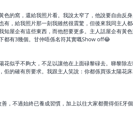
黃色的窩，還給我照片看。我說太窄了，他說要自由反身
也有，給我照片那一刻我雖然很震驚，但後來我同主人都
我知屋企有這些東西，而他想要更多。主人話屋企有黃色
有3幾個。甘仲唔係名符其實嘅Show off😂 
陽花似乎不夠大，不足以讓他在上面碌黎碌去。睇黎除左
，佢的確有所要求。我跟主人笑說：你都係買張太陽花床
改善，不過始終已養成習慣，加上以往大家都覺得佢E牙