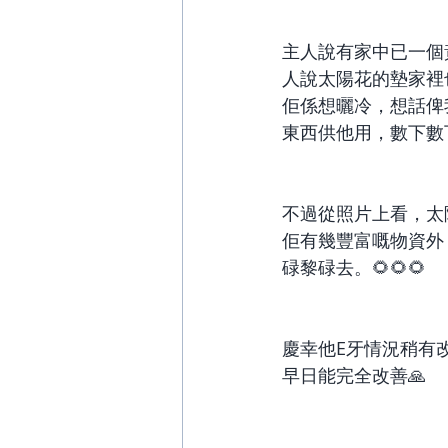
主人說有家中已一個
人說太陽花的墊家裡
佢係想曬冷，想話俾
東西供他用，數下數下都
不過從照片上看，太
佢有幾豐富嘅物資外
碌黎碌去。🌻🌻🌻 
慶幸他E牙情況稍有
早日能完全改善🙏 