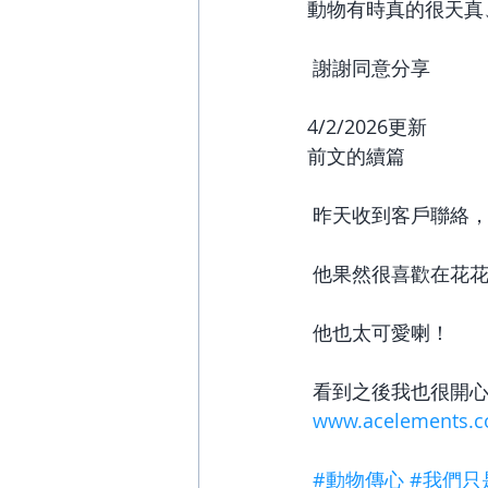
動物有時真的很天真
 謝謝同意分享
4/2/2026更新
前文的續篇
 昨天收到客戶聯絡
 他果然很喜歡在花
 他也太可愛喇！
 看到之後我也很開心Po
www.acelements.
#動物傳心
#我們只