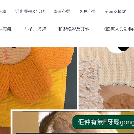
服務
近期課程及活動
學員心聲
客戶心聲
分享及捐款
井靈氣
占星、塔羅
和諧粉彩及其他
《療癒人與動物
其他服務捐款
動物傳心心聲
直傳靈氣心聲