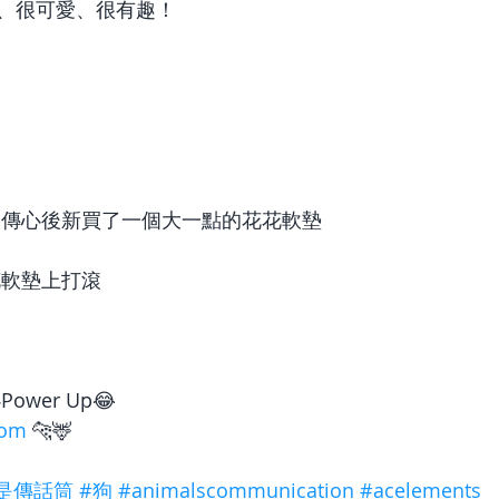
、很可愛、很有趣！
，傳心後新買了一個大一點的花花軟墊
花軟墊上打滾
wer Up😂
com
 🐆🦌
是傳話筒
#狗
#animalscommunication
#acelements