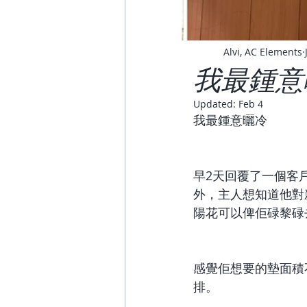
Alvi, AC Elements
我最鍾意
Updated:
Feb 4
我最鍾意曬冷 
早2天回覆了一個客
外，主人想知道他對
陽花可以俾佢碌黎碌
感覺佢想要的墊面積
排。 