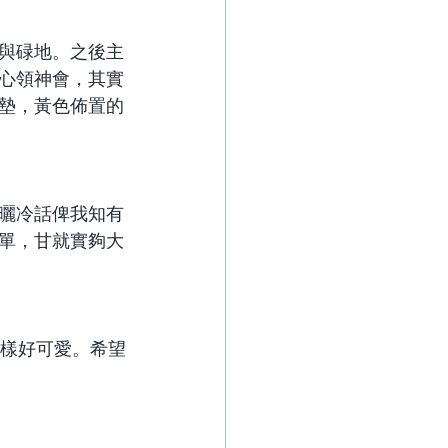
與碌地。之後主
心領神會，其實
墊，黃色佈置的
曬冷話俾我知有
單，甘就實夠大
個樣好可愛。希望