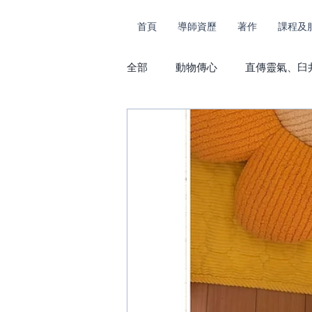
首頁
導師資歷
著作
課程及
全部
動物傳心
直傳靈氣、臼
課堂花絮及捐款
動物傳心及