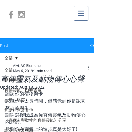
Post
全部
Alvi, AC Elements
全部
May 6, 2019
1 min read
直傳靈氣及動物傳心心聲
動物傳心
Updated:
Aug 18, 2022
直傳靈氣、臼井靈氣
謝謝你的禮物與卡
占星、塔羅
認識你不太長時間，但感覺到你是認真
努力的學生。
和諧粉彩及其他
謝謝選擇我成為你直傳靈氣及動物傳心
《療癒人與動物的直傳靈氣》分享
的老師。
見到你在靈氣上的進步真是太好了!
課堂花絮及捐款