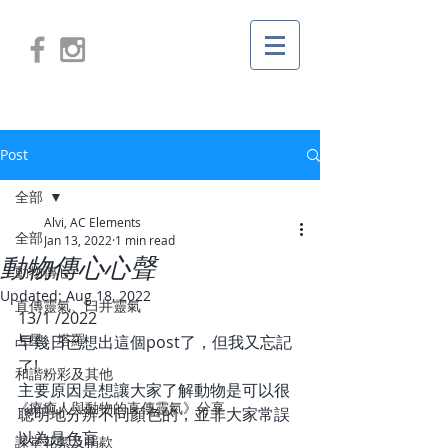
Post
全部
Alvi, AC Elements
全部
Jan 13, 2022
1 min read
動物傳心心聲
動物傳心
Updated:
Aug 18, 2022
直傳靈氣、臼井靈氣
13/1 /2022
占星、塔羅
早幾日已想出這個post了，但我又忘記
了!
和諧粉彩及其他
主要原因是想讓大家了解動物是可以很
《療癒人與動物的直傳靈氣》分享
聰明地分辨不同顏色的，並非大家常誤
以為是色盲。
課堂花絮及捐款