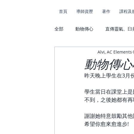
首頁
導師資歷
著作
課程及
全部
動物傳心
直傳靈氣、臼
Alvi, AC Elements
課堂花絮及捐款
動物傳心及
動物傳心
昨天晚上學生在3月
學生當日在課堂上是
不到，之後她都有再
謝謝她特意鼓勵其他
希望你愈來愈進步!