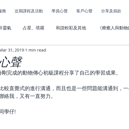
服務
近期課程及活動
學員心聲
客戶心聲
分享及捐款
井靈氣
占星、塔羅
和諧粉彩及其他
《療癒人與動物
Mar 31, 2019
1 min read
其他服務捐款
動物傳心心聲
直傳靈氣心聲
心聲
份剛完成的動物傳心初級課程分享了自己的學習成果。
比較直覺式的進行溝通，而且也是一些問題能溝通到，一
聯絡我，又有一直努力。
同學仔!