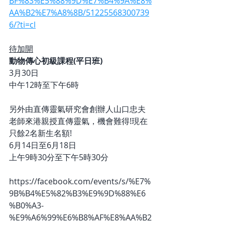
BF%83%E5%88%9D%E7%B4%9A%E8%
AA%B2%E7%A8%8B/51225568300739
6/?ti=cl
待加開
動物傳心初級課程(平日班)
3月30日
中午12時至下午6時
另外由直傳靈氣研究會創辦人山口忠夫
老師來港親授直傳靈氣，機會難得!現在
只餘2名新生名額!
6月14日至6月18日
上午9時30分至下午5時30分
https://facebook.com/events/s/%E7%
9B%B4%E5%82%B3%E9%9D%88%E6
%B0%A3-
%E9%A6%99%E6%B8%AF%E8%AA%B2