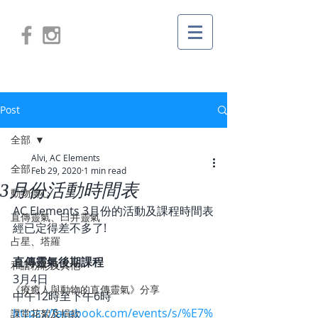
Post
全部
Alvi, AC Elements
全部
Feb 29, 2020
1 min read
3月份活動時間表
動物傳心
AC Elements 3月份的活動及課程時間表
直傳靈氣、臼井靈氣
經已定得差不多了!
占星、塔羅
直傳靈氣後期課程
和諧粉彩及其他
3月4日
《療癒人與動物的直傳靈氣》分享
中午12時至下午6時
https://facebook.com/events/s/%E7%
課堂花絮及捐款