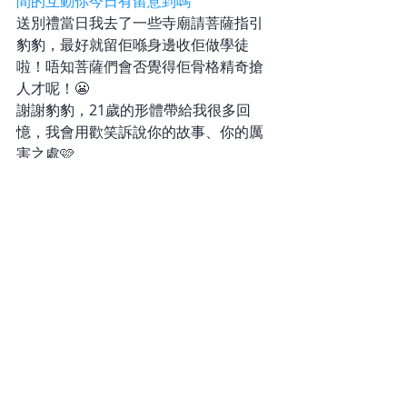
間的互動你今日有留意到嗎
送別禮當日我去了一些寺廟請菩薩指引
豹豹，最好就留佢喺身邊收佢做學徒
啦！唔知菩薩們會否覺得佢骨格精奇搶
人才呢！😬
謝謝豹豹，21歲的形體帶給我很多回
憶，我會用歡笑訴說你的故事、你的厲
害之處🩷
#愛
#摺耳貓