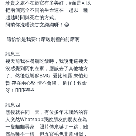
珍貴之處不在於它有多美好，#而是可以
把兩個完全不同的生命連在一起以一種
超越時間與死亡的方式。
阿豹你洗唔洗甘文縐縐呀！😂
 這恰恰是我要出席送別禮的前席啊！
訊息三
幾天前我在餐廳吃飯時，我說開這幾天
沒感覺到阿豹在家，應該去了其他地方
了。然後就響起BMG: 愛比朝露 未怕短
暫 存在兩心堅 情不會淡， 豹仔！救命
呀！🤦🏻‍♀️🤣🤣
訊息四
然後就在同一天，有位多年未聯絡的客
人突然Whatsapp我說朋友的朋友在為
一隻貓貓尋家，照片傳來嚇了一跳，雖
然品種不一樣，但五官毛色非常相似，