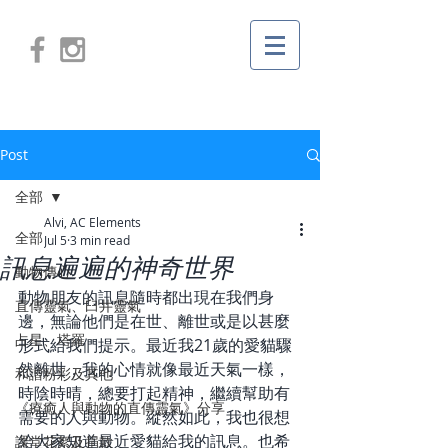
Post
全部
Alvi, AC Elements
全部
Jul 5
3 min read
訊息遍遍的神奇世界
動物傳心
動物朋友的訊息隨時都出現在我們身
直傳靈氣、臼井靈氣
邊，無論他們是在世、離世或是以甚麼
占星、塔羅
形式給我們提示。最近我21歲的愛貓驟
然離世，我的心情就像最近天氣一樣，
和諧粉彩及其他
時陰時晴，總要打起精神，繼續幫助有
《療癒人與動物的直傳靈氣》分享
需要的人與動物。縱然如此，我也很想
給大家知道最近愛貓給我的訊息。也希
課堂花絮及捐款