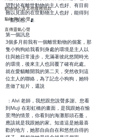
望對於有離世動物的主人也好、有目前
動物傳心及其他服務捐款
難以見面的在世動物主人也好，能得到
動物傳心心聲
一點安慰。🫂
直傳靈氣心聲
第一個訊息
3個多月前我有一個離世動物的個案，那
隻小狗狗給我看到身處的環境是主人以
往與她日常漫步，充滿著彼此悠閒時光
的環境，後來主人也回覆了確有此處。
就在愛貓離開我的第二天，突然收到這
位主人的聯絡，為了記念小狗狗，她特
意做了短片，還說
 ：Alvi 老師，我想跟您說聲多謝。您看
到Muji 在彩虹橋的畫面，是我跟她在愉
景灣的情景，你看到的海灘那頭石躉，
應該就是我跟她的家。知道這是她最喜
歡的地方，她那自由自在和悠然自得的