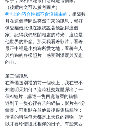
樣子，我相信她最掛念就是這個家。
（後續內文可以參考圖片）
#世上的巧合性都不會沒緣由的
，相隔數
月在這個時間點突然而來的訊息，就好
像愛貓借此也在跟我說著他記得這個
家、記得我們悠閒相處的時光，這也是
他世界的掛念。那天我看著影片，看著
最正中裡是小狗狗所愛之地，看著主人
與狗狗的各樣照片，感受到溫暖與安慰
的心。
第二個訊息
在準備送別禮的前一個晚上，我在想不
知道明天如何？這時社交媒體彈出了一
個AI短片，講述一隻四處遊曆的貓貓，
遇到了一隻心裡有苦的貓貓，影片有4分
鐘長，可重點在於他最後跟傻貓貓說： 
活著的時候每天都是上天送的禮物，所
以才要珍惜彼此相伴的日子。有些東西