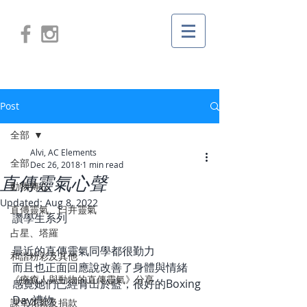
Post
全部
Alvi, AC Elements
全部
Dec 26, 2018
1 min read
直傳靈氣心聲
動物傳心
Updated:
Aug 8, 2022
直傳靈氣、臼井靈氣
讚學生系列
占星、塔羅
最近的直傳靈氣同學都很勤力
和諧粉彩及其他
而且也正面回應說改善了身體與情緒
《療癒人與動物的直傳靈氣》分享
感覺她們已經青出於藍，很好的Boxing 
Day禮物
課堂花絮及捐款