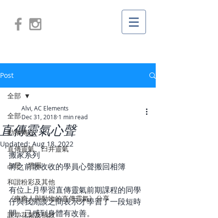
Post
全部
Alvi, AC Elements
全部
Dec 31, 2018
1 min read
直傳靈氣心聲
動物傳心
Updated:
Aug 18, 2022
直傳靈氣、臼井靈氣
搬家系列
占星、塔羅
將之前散收收的學員心聲搬回相簿
和諧粉彩及其他
有位上月學習直傳靈氣前期課程的同學
《療癒人與動物的直傳靈氣》分享
仔與我閒談之間表示才學習了一段短時
間，已感到身體有改善。
課堂花絮及捐款