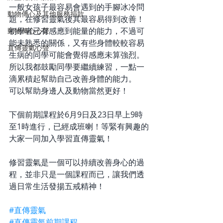
一般女孩子最容易會遇到的手腳冰冷問
動物傳心及其他服務捐款
題，在修習靈氣後其最容易得到改善！
初學者已有感應到能量的能力，不過可
動物傳心心聲
能未熟悉的關係，又有些身體較較容易
直傳靈氣心聲
生病的同學可能會覺得感應未算強烈。
所以我都鼓勵同學要繼續練習，一點一
滴累積起幫助自己改善身體的能力。
可以幫助身邊人及動物當然更好！
下個前期課程於6月9日及23日早上9時
至1時進行，已經成班喇！等緊有興趣的
大家一同加入學習直傳靈氣！
修習靈氣是一個可以持續改善身心的過
程，並非只是一個課程而已，讓我們透
過日常生活發揚五戒精神！
#直傳靈氣
#直傳靈氣前期課程