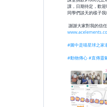
課，日期待定，歡迎
同學們談天的樣子我
 謝謝大家對我的信任，
www.acelements.c
#圖中是喵星球之家
#動物傳心
#直傳靈