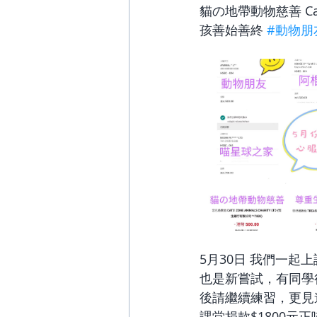
貓の地帶動物慈善 Cats’ 
孩善始善終 
#動物朋
5月30日 我們一
也是新嘗試，有同學
後請繼續練習，更見
課堂捐款$1800元