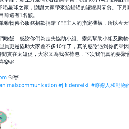
元正予喵星球之家，謝謝大家帶來給貓貓的罐罐與零食。下
目前還有1名額。
筆動物傳心服務捐款捐錯了非主人的指定機構，所以今天額
們晚飯，感謝你們為走失協助小組、靈氣幫助小組及動物
理員更是協助大家差不多10年了，真的感謝遇到你們🩷
時間實在太短促，大家又為我省荷包，下次我們真的要聚
喜樂🌿
com
 🐆🦌
animalscommunication
#jikidenreiki
#療癒人和動物