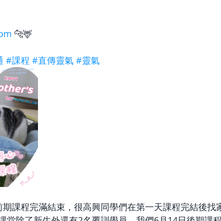

com
 🐆🦌
通
#課程
#直傳靈氣
#靈氣
前期課程完滿結束，很高興同學們在第一天課程完結後找
課堂除了新生外還有2名覆訓學員，我們6月14日後期課程