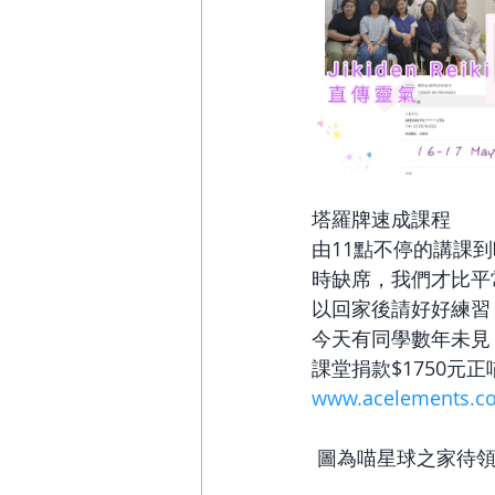
塔羅牌速成課程
由11點不停的講課
時缺席，我們才比平
以回家後請好好練習
今天有同學數年未見
課堂捐款$1750元
www.acelements.c
 圖為喵星球之家待