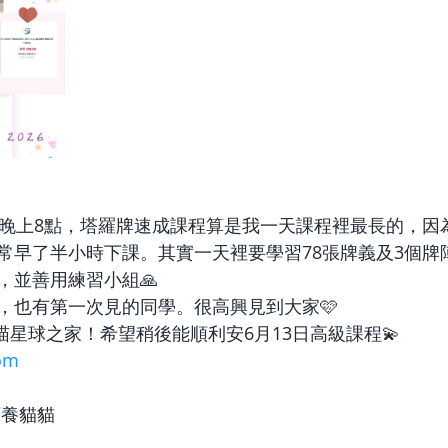
到晚上8點，塔羅牌速成課程算是我一天課程裡最長的，因
常早了半小時下課。其實一天裡要學習78張牌義及3個牌
，並善用練習小組🙏
，也有第一次見的同學。很高興見到大家🩷
正喵星球之家！希望稍後能順利安6月13日高級課程💫
om
領養貓貓