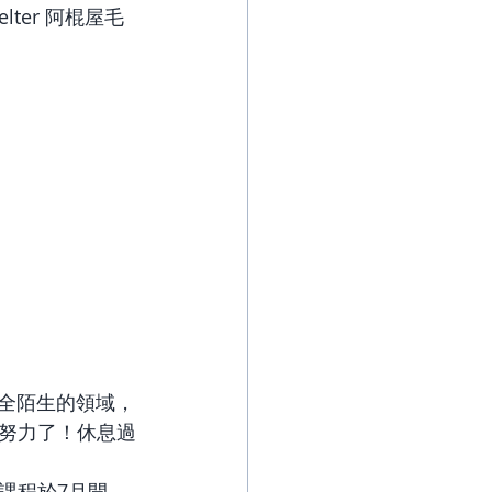
helter 阿棍屋毛
完全陌生的領域，
也努力了！休息過
級課程於7月開