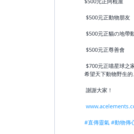
$500元正阿棍屋
 $500元正動物朋友
 $500元正貓の地
 $500元正尊善會
 $700元正喵星球之
希望天下動物野生的
 謝謝大家！
www.acelements.
#直傳靈氣
#動物傳