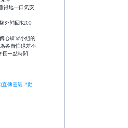
月難得地一口氣安
外補回$200
傳心練習小組的
因為各自忙碌差不
會長一點時間
的直傳靈氣
#動