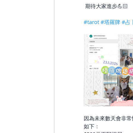
 期待大家進步💪🏻
#tarot
#塔羅牌
#占
因為未來數天會非常
如下：