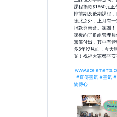
課程捐款$1860
排前期及後期課程，
除此之外，上月有一
捐款尊善會。謝謝！
課後約了群組管理員
無償付出，其中有管
多3年沒見面，今天
呢！祝福大家都平安
www.acelements.
#直傳靈氣
#靈氣
#
物傳心