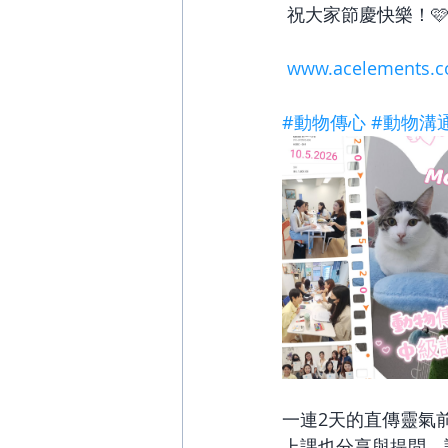
 祝大家節慶快樂！
www.acelements.
#動物傳心
#動物溝
一連2天的直傳靈氣
上課也分享與提問。