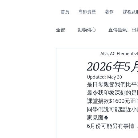
首頁
導師資歷
著作
課程及
全部
動物傳心
直傳靈氣、臼
Alvi, AC Elements
課堂花絮及捐款
動物傳心及
2026年
Updated:
May 30
是日母親節我們比平
最令我印象深刻的是
課堂捐款$1600元
同學們說可能臨近小
家見面🍀
6月份可能另有事情