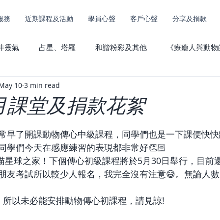
服務
近期課程及活動
學員心聲
客戶心聲
分享及捐款
井靈氣
占星、塔羅
和諧粉彩及其他
《療癒人與動物
May 10
3 min read
其他服務捐款
動物傳心心聲
直傳靈氣心聲
5月課堂及捐款花絮
常早了開課動物傳心中級課程，同學們也是一下課便快快離
同學們今天在感應練習的表現都非常好👏🏻
正喵星球之家！下個傳心初級課程將於5月30日舉行，目前
朋友考試所以較少人報名，我完全沒有注意😅。無論人
，所以未必能安排動物傳心初課程，請見諒!