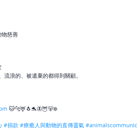
帶動物慈善
家
、流浪的、被遺棄的都得到關顧。
com
 🐱🐆🦌🐧🐬🦋🦉🐻‍❄️
心
#捐款
#療癒人與動物的直傳靈氣
#animalscommunic