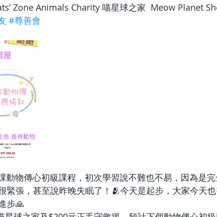
Zone Animals Charity 喵星球之家  Meow Planet S
友
#尊善會
起上課動物傳心初級課程，初次學習說不難也不易，因為是
很緊張，甚至說昨晚失眠了！🫂今天是起步，大家今天
進步🙏
正喵星球之家及$200元正毛守救援。預計下個動物傳心初