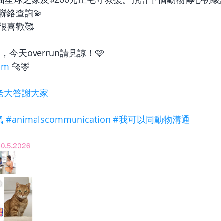
聯絡查詢💫
很喜歡🥰
今天overrun請見諒！🩷
om
 🐆🦌
老大答謝大家
氣
#animalscommunication
#我可以同動物溝通