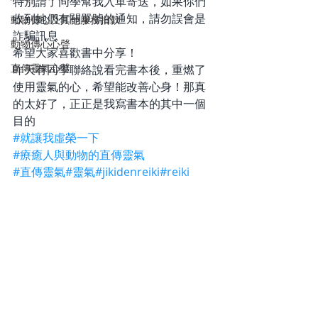
特別請了同學幫我入單寄送，如果你們
收到她們有關單號的通知，請勿誤會是
動物傳心及其他服務捐款
詐騙訊息
動物傳心心聲
希望大家喜歡書中分享！
直傳靈氣心聲
昨天有同學聯絡說看完書本後，重燃了
使用靈氣的心，希望能改善心身！那真
的太好了，正正是我寫書本的其中一個
目的
#就讓我虛榮一下
#療癒人與動物的直傳靈氣
#直傳靈氣
#靈氣
#jikidenreiki
#reiki