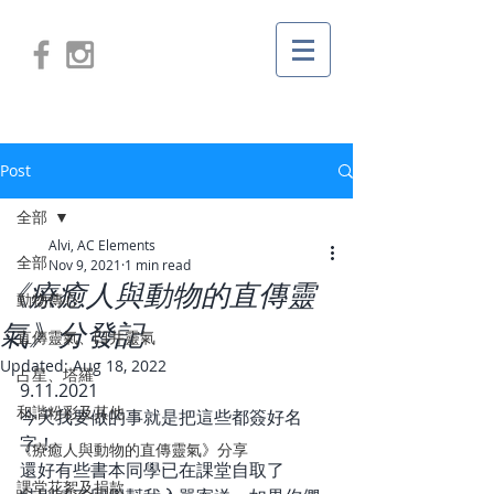
Post
全部
Alvi, AC Elements
全部
Nov 9, 2021
1 min read
《療癒人與動物的直傳靈
動物傳心
氣》分發記
直傳靈氣、臼井靈氣
Updated:
Aug 18, 2022
占星、塔羅
9.11.2021
和諧粉彩及其他
今天我要做的事就是把這些都簽好名
字！
《療癒人與動物的直傳靈氣》分享
還好有些書本同學已在課堂自取了
課堂花絮及捐款