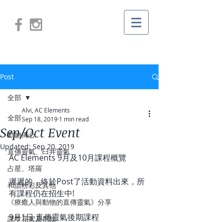
Post
全部
Alvi, AC Elements
全部
Sep 18, 2019
1 min read
Sep/Oct Event
動物傳心
Updated:
Sep 20, 2019
直傳靈氣、臼井靈氣
AC Elements 9月及10月課程概覽
占星、塔羅
遲遲的，終於Post了活動資料出來，所
和諧粉彩及其他
有課程仍在招生中!
《療癒人與動物的直傳靈氣》分享
9月1日 直傳靈氣後期課程
課堂花絮及捐款