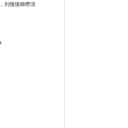
，到慢慢睇嘢清
