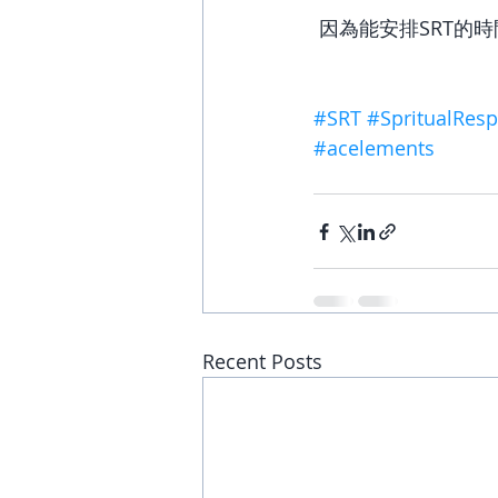
 因為能安排SRT的
#SRT
#SpritualRes
#acelements
Recent Posts