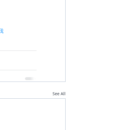
我
See All