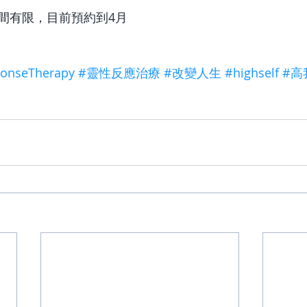
時間有限，目前預約到4月 
ponseTherapy
#靈性反應治療
#改變人生
#highself
#高