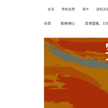
首頁
導師資歷
著作
課程及
全部
動物傳心
直傳靈氣、臼
課堂花絮及捐款
動物傳心及