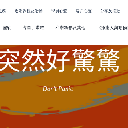
服務
近期課程及活動
學員心聲
客戶心聲
分享及捐款
井靈氣
占星、塔羅
和諧粉彩及其他
《療癒人與動物
其他服務捐款
動物傳心心聲
直傳靈氣心聲