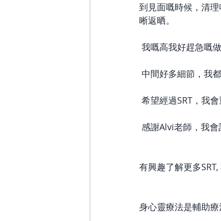
到見面嘅時候，清理
晰返晒。
 我嘅高我好趕急嘅
 中間好多細節，我
 希望經過SRT，我
 感謝Alvi老師，
有興趣了解更多SRT, 
身心靈療法是輔助療