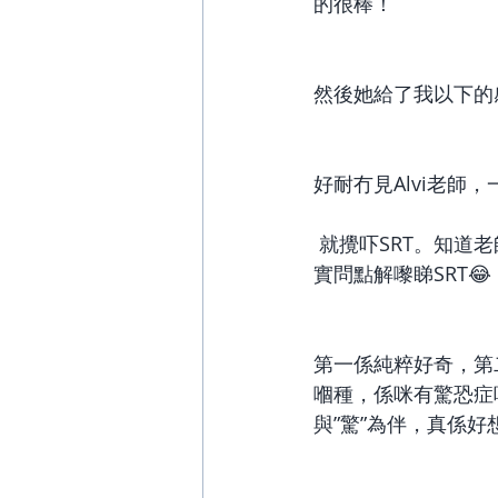
的很棒！ 
然後她給了我以下的
好耐冇見Alvi老師，
 就攪吓SRT。知道老師開放返SRT，好奇心驅使就去搵老師約個時間。台詞都諗定，知道老師
實問點解嚟睇SRT😂 
第一係純粹好奇，第
嗰種，係咪有驚恐症
與”驚”為伴，真係好