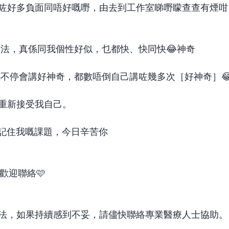
咗好多負面同唔好嘅嘢，由去到工作室睇嘢矇查查有煙咁
做法，真係同我個性好似，乜都快、快同快😂神奇
都不停會講好神奇，都數唔倒自己講咗幾多次［好神奇］
會重新接受我自己。
我會記住我嘅課題，今日辛苦你 
歡迎聯絡🩷 
法，如果持續感到不妥，請儘快聯絡專業醫療人士協助。