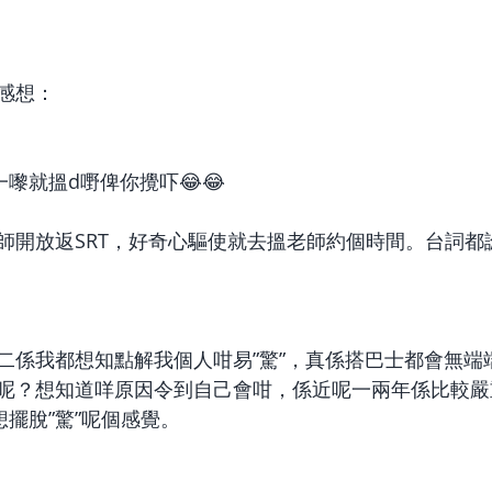
感想： 
一嚟就搵d嘢俾你攪吓😂😂
二係我都想知點解我個人咁易”驚”，真係搭巴士都會無端
呢？想知道咩原因令到自己會咁，係近呢一兩年係比較嚴
想擺脫”驚”呢個感覺。 