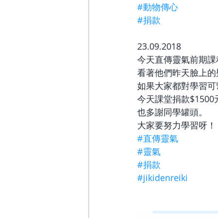
#動物傳心
#捐款
23.09.2018
今天直傳靈氣前期課
看著他們昨天臉上的
如果大家都對學習可
今天課堂捐款$150
也多謝同學罐頭。
大家要努力學習呀！
#直傳靈氣
#靈氣
#捐款
#jikidenreiki