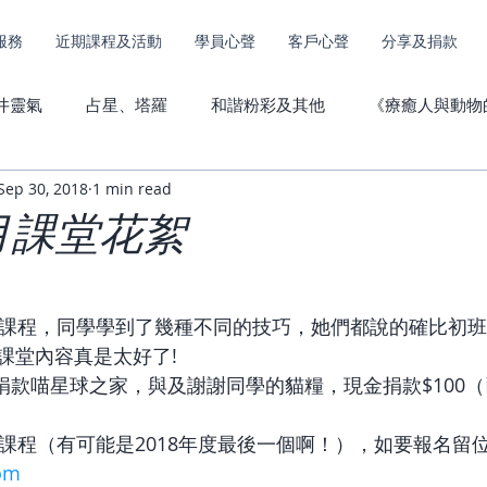
服務
近期課程及活動
學員心聲
客戶心聲
分享及捐款
井靈氣
占星、塔羅
和諧粉彩及其他
《療癒人與動物
Sep 30, 2018
1 min read
其他服務捐款
動物傳心心聲
直傳靈氣心聲
9月課堂花絮
級課程，同學學到了幾種不同的技巧，她們都說的確比初
課堂內容真是太好了!
0捐款喵星球之家，與及謝謝同學的貓糧，現金捐款$100
級課程（有可能是2018年度最後一個啊！），如要報名留
om