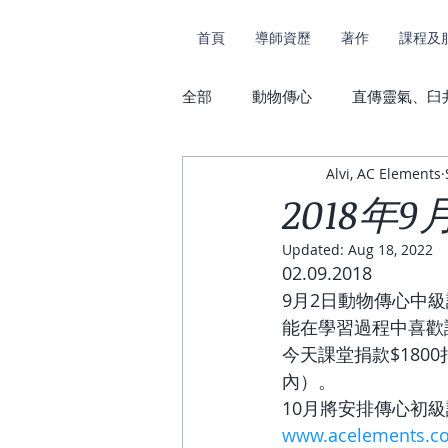
首頁
導師資歷
著作
課程及
全部
動物傳心
直傳靈氣、臼
Alvi, AC Elements
課堂花絮及捐款
動物傳心及
2018年
Updated:
Aug 18, 2022
02.09.2018
9月2日動物傳心中
能在學習過程中喜歡
今天課堂捐款$180
內）。
10月將安排傳心初
www.acelements.c