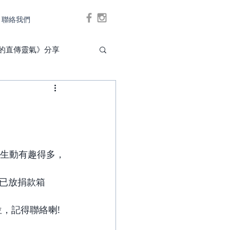
聯絡我們
Log In
的直傳靈氣》分享
班生動有趣得多，
（已放捐款箱
位，記得聯絡喇!