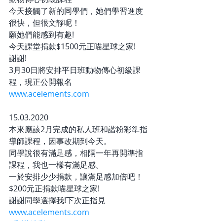
今天接觸了新的同學們，她們學習進度
很快，但很文靜呢！
願她們能感到有趣!
今天課堂捐款$1500元正喵星球之家!
謝謝!
3月30日將安排平日班動物傳心初級課
程，現正公開報名
www.acelements.com
15.03.2020
本來應該2月完成的私人班和諧粉彩準指
導師課程，因事改期到今天。
同學說很有滿足感，相隔一年再開準指
課程，我也一樣有滿足感。
一於安排少少捐款，讓滿足感加倍吧！
$200元正捐款喵星球之家!
謝謝同學選擇我!下次正指見
www.acelements.com