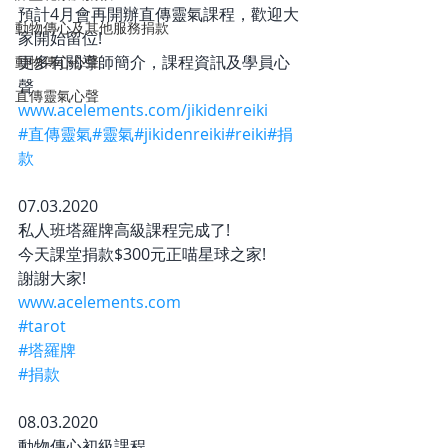
預計4月會再開辦直傳靈氣課程，歡迎大
動物傳心及其他服務捐款
家開始留位!
更多有關導師簡介，課程資訊及學員心
動物傳心心聲
聲
直傳靈氣心聲
www.acelements.com/jikidenreiki
#直傳靈氣
#靈氣
#jikidenreiki
#reiki
#捐
款
07.03.2020
私人班塔羅牌高級課程完成了!
今天課堂捐款$300元正喵星球之家!
謝謝大家!
www.acelements.com
#tarot
#塔羅牌
#捐款
08.03.2020
動物傳心初級課程