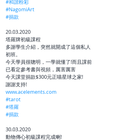
#和諧粉彩
#NagomiArt
#捐款
20.03.2020
塔羅牌初級課程
多謝學生介紹，突然就開成了這個私人
初班。
今天學員很聰明，一學就懂了!而且課前
已看定參考書與視頻，厲害厲害
今天課堂捐款$300元正喵星球之家!
謝謝支持!
www.acelements.com
#tarot
#塔羅
#捐款
30.03.2020
動物傳心初級課程完成喇!