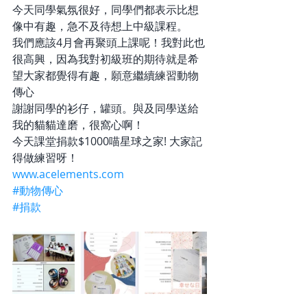
今天同學氣氛很好，同學們都表示比想
像中有趣，急不及待想上中級課程。
我們應該4月會再聚頭上課呢！我對此也
很高興，因為我對初級班的期待就是希
望大家都覺得有趣，願意繼續練習動物
傳心
謝謝同學的衫仔，罐頭。與及同學送給
我的貓貓達磨，很窩心啊！
今天課堂捐款$1000喵星球之家! 大家記
得做練習呀！
www.acelements.com
#動物傳心
#捐款