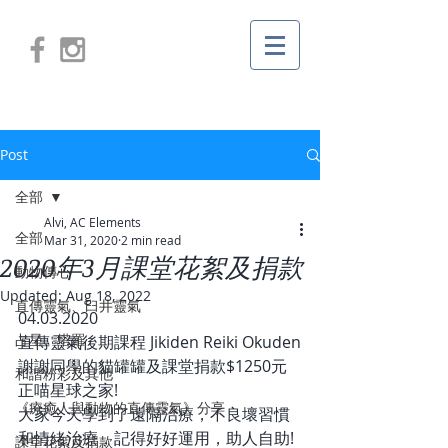
Post
全部
Alvi, AC Elements
全部
Mar 31, 2020
2 min read
2020年3月課堂花絮及捐款
動物傳心
Updated:
Aug 18, 2022
直傳靈氣、臼井靈氣
04.03.2020
占星、塔羅
直傳靈氣後期課程 Jikiden Reiki Okuden
謝謝同學的貓罐罐及課堂捐款$1250元
和諧粉彩及其他
正喵星球之家!
《療癒人與動物的直傳靈氣》分享
大家今天學到了遠隔治療，不良壞習慣
和情緒治療，記得好好運用，助人自助!
課堂花絮及捐款