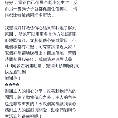
好好， 當正自己係屋企嘅小公主咁！反
而另一隻狗子子就都係圍住佢轉咁 ，情
緒都比較敏感同埋多嘢諗 。 
我覺得好好嘅係傳心結果幫我地了解到
原因， 所以可以用更多其他方法照顧到
佢地既情緒。尤其係傳心完成當日，佢
地個樣都冇咁嬲，同有嘗試接近大家！ 
呢個好明顯地睇得出！而加佢地一齊嘅
時間都幾sweet， 成個過程連埋花藥、 
cbd同多左啲運動量，覺得比預期順利同
快左處理到！
謝謝你！
☘☘☘☘
謝謝主人的細心分享，改善動物行為的
問題，除了動物傳心之外，主人的角色
也是非常重要的！今次個案裡讓我衷心
感到主人的照顧與關愛，動物們能與你
生活真的很幸福呢！ 