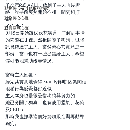
了今年的9月4日，收到了主人再度聯
動物傳心及其他服務捐款
絡，說早前突然開始不和、鬧交和打
動物傳心心聲
架。
🌱🌱🌱🌱
直傳靈氣心聲
9月8日開始跟姊妹花溝通，了解到事情
的問題在哪裡。然後開導了狗狗，也將
訊息轉達了主人。當然傳心其實只是一
部份，當中也有一些提議給主人，希望
儘可能地幫助改善情況。 
當時主人回覆：
聽完其實我地覺得exactly係咁 因為同佢
地啲行為感覺都好近似！
主人本身也是很愛惜狗狗與努力的
她已分開了狗狗，也有使用靈氣、花藥
及CBD oil
那時我也抓準這個好勢頭跟進與再勸導
狗狗。 