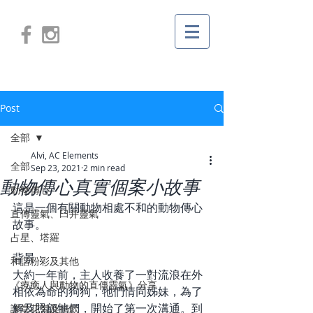
Post
全部
Alvi, AC Elements
全部
Sep 23, 2021
2 min read
動物傳心真實個案小故事
動物傳心
這是一個有關動物相處不和的動物傳心
直傳靈氣、臼井靈氣
故事。 
占星、塔羅
背景：
和諧粉彩及其他
大約一年前，主人收養了一對流浪在外
《療癒人與動物的直傳靈氣》分享
相依為命的狗狗，牠們情同姊妹，為了
解及照顧牠們，開始了第一次溝通。到
課堂花絮及捐款