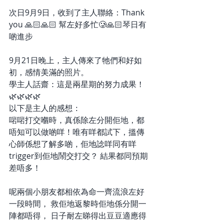
次日9月9日，收到了主人聯絡：Thank 
you 🙏🏻🙏🏻 幫左好多忙🥲🙏🏻琴日有
啲進步 
9月21日晚上，主人傳來了牠們和好如
初，感情美滿的照片。
學主人話齋：這是兩星期的努力成果！
🌿🌿🌿🌿
以下是主人的感想：
啱啱打交嗰時，真係除左分開佢地，都
唔知可以做啲咩！唯有咩都試下，搵傳
心師係想了解多啲，佢地諗咩同有咩
trigger到佢地鬧交打交？ 結果都同預期
差唔多！ 
呢兩個小朋友都相依為命一齊流浪左好
一段時間， 救佢地返黎時佢地係分開一
陣都唔得， 日子耐左睇得出豆豆適應得