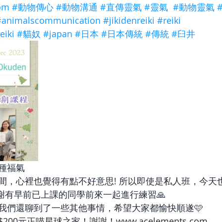
om
#動物傳心
#動物溝通
#直傳靈氣
#靈氣
#動物靈氣
#animalscommunication
#jikidenreiki
#reiki
eiki
#貓奴
#japan
#日本
#日本傳統
#傳統
#臼井
種福氣
間，心裡也覺得有點不好意思! 所以即使是私人班，今天
感謝有早前已上課的同學前來一起進行練習🙏
我們還聊到了一些其他事情，希望大家都愉快順遂🩷
0元正喵星球之家！謝謝！www.acelements.com 