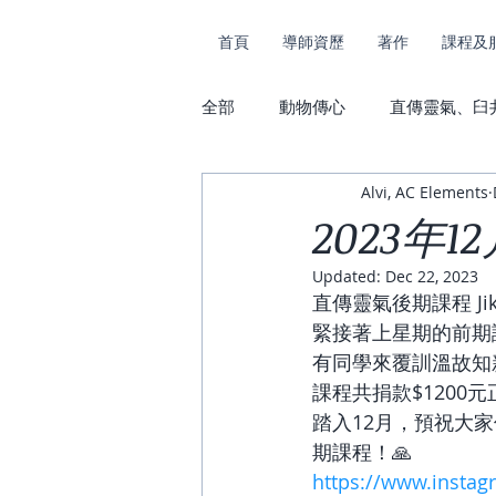
首頁
導師資歷
著作
課程及
全部
動物傳心
直傳靈氣、臼
Alvi, AC Elements
課堂花絮及捐款
動物傳心及
2023年
Updated:
Dec 22, 2023
直傳靈氣後期課程 Jikide
緊接著上星期的前期
有同學來覆訓溫故知新
課程共捐款$120
踏入12月，預祝大
期課程！🙏
https://www.instag