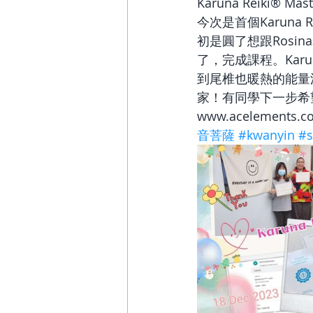
Karuna Reiki® Mast
今次是首個Karuna
初是圓了想跟Ros
了，完成課程。Kar
到尾椎也暖熱的能量
家！有同學下一步希
www.acelements.c
音菩薩
#kwanyin
#s