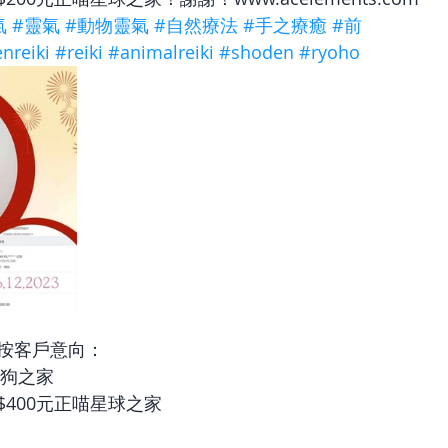
氣
#靈氣
#動物靈氣
#自然療法
#手之療癒
#前
enreiki
#reiki
#animalreiki
#shoden
#ryoho
按客戶意向：
貓狗之家
400元正喵星球之家