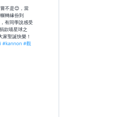
何嘗不是😊，當
是輾轉緣份到
課程，有同學說感受
正捐款喵星球之
大家聖誕快樂！
i
#kannon
#觀