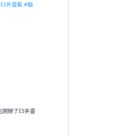
#臼井靈氣
#貓
也開辦了臼井靈