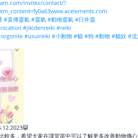
ram.com/invites/contact/?
utm_content=fy0a63www.acelements.com
通
#直傳靈氣
#靈氣
#動物靈氣
#臼井靈
ication
#jikidenreiki
#reiki
#orgonite
#usuireiki
#小動物
#貓
#狗
#動物
#貓奴
#流
2.2023😸
比較多，希望大家在課堂當中可以了解更多改善動物傳心