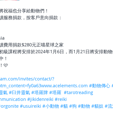
將祝福也分享給動物們！
讀服務捐款，按客戶意向捐款：
ia
讀費用捐款$280元正喵星球之家
級課程將安排於2024年1月6日，而1月21日將安排動
中！
🩷
ram.com/invites/contact/?
utm_content=fy0a63www.acelements.com
#動物傳心
靈氣
#臼井靈氣
#塔羅牌
#塔羅
#tarotreading
mmunication
#jikidenreiki
#reiki
#orgonite
#usuireiki
#小動物
#貓
#狗
#動物
#貓奴
#流