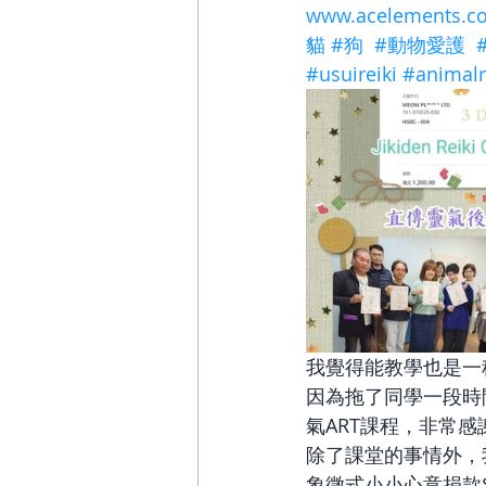
www.acelements.c
貓
#狗
#動物愛護
#usuireiki
#animalr
我覺得能教學也是一
因為拖了同學一段時
氣ART課程，非常
除了課堂的事情外，
象徵式小小心意捐款$20