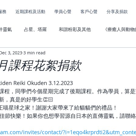
服務
近期課程及活動
學員心聲
客戶心聲
分享及捐款
井靈氣
占星、塔羅
和諧粉彩及其他
《療癒人與動物
Dec 3, 2023
3 min read
其他服務捐款
動物傳心心聲
直傳靈氣心聲
12月課程花絮捐款
n Reiki Okuden 3.12.2023
課程，同學們今個星期完成了後期課程。作為學員，算是
，真是的好學生👏🏻
0元正喵星球之家！謝謝大家帶來了給貓貓們的禮品！
家佳節快樂！如果你也想學習源自日本的直傳靈氣，請聯
ram.com/invites/contact/?i=1eqo4krprdti2&utm_cont