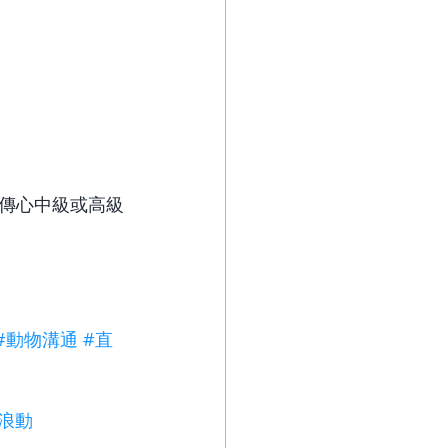
物傳心中級或高級
#動物溝通
#直
浪動