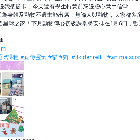
送我聖誕卡，今天還有學生特意前來送贈心意手信🩷
因為身體及動物不適未能出席，無論人與動物，大家都多多
正喵星球之家！下月動物傳心初級課堂將安排在1月6日，歡

om
通
#課程
#直傳靈氣
#貓
#狗
#jikidenreiki
#animalsco