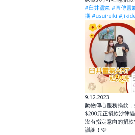
#臼井靈氣
#直傳靈
期
#usuireiki
#jikid
9.12.2023
動物傳心服務捐款，
$200元正捐款沙律
沒有指定意向的捐款$
謝謝！🩷