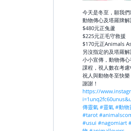
今天是冬至，願我們
動物傳心及塔羅牌解
$480元正兔蘆
$225元正毛守救援
$170元正Animals As
另沒指定的及塔羅解
小小宣傳，動物傳心初
課程，視人數在考慮
祝人與動物冬至快樂！
謝謝！
https://www.instag
i=1unq2fc60unus&
傳靈氣
#靈氣
#動物
#tarot
#animalsco
#usui
#nagomiart
物
#animallovers