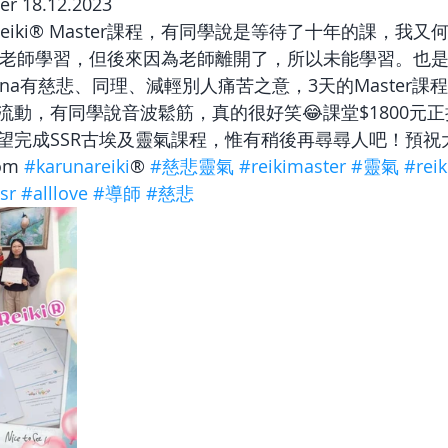
er 18.12.2023
 Reiki® Master課程，有同學說是等待了十年的課，我又
ina老師學習，但後來因為老師離開了，所以未能學習。也
una有慈悲、同理、減輕別人痛苦之意，3天的Master
流動，有同學說音波鬆筋，真的很好笑😂課堂$1800元
望完成SSR古埃及靈氣課程，惟有稍後再尋尋人吧！預祝
om 
#karunareiki
® 
#慈悲靈氣
#reikimaster
#靈氣
#reik
sr
#alllove
#導師
#慈悲